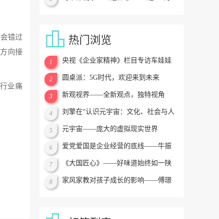
什么喝茶要用公道杯？

候会错过
热门浏览
展方向接
央视《企业家精神》栏目专访车娃娃
1
董事长林霞
圆桌派：5G时代，欢迎来到未来
2
行业痛
新观视界——全新观点，独特视角
3
。
刘擎在“认识元宇宙：文化、社会与人
4
类的未来”学术论坛上的发言
元宇宙——庞大的虚拟现实世界
5
爱党爱国是企业经营的底线——牛振
6
东
《大国匠心》——好味道始终如一陕
7
西知名品牌杨翔受
家风家教对孩子成长的影响——傅璟
8
宇