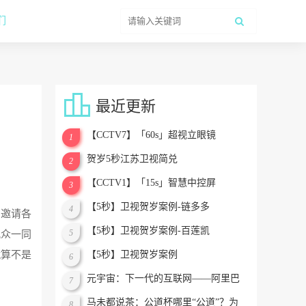
们

最近更新
【CCTV7】「60s」超视立眼镜
1
贺岁5秒江苏卫视简兑
2
【CCTV1】「15s」智慧中控屏
3
【5秒】卫视贺岁案例-链多多
4
》邀请各
【5秒】卫视贺岁案例-百莲凯
5
观众一同
就算不是
【5秒】卫视贺岁案例
6
元宇宙：下一代的互联网——阿里巴
7
巴XR实验室谭平
马未都说茶：公道杯哪里“公道”？为
8