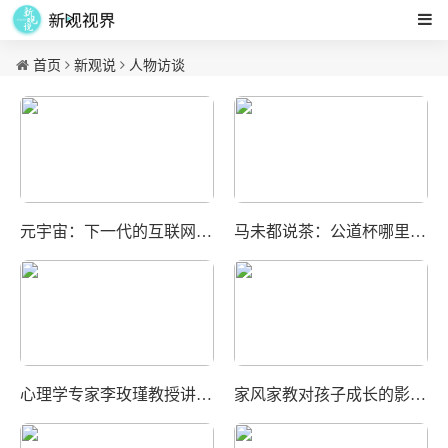
首页
新观说
人物访谈
元宇宙：下一代的互联网——阿里巴巴XR实验室谭平
马未都说茶：公道杯哪里“公道”？为什么喝茶要用公道杯？
心理学专家李玫瑾教授讲座《孩子成长中的心理抚养》
家风家教对孩子成长的影响——傅璟宇