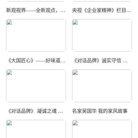
新观视界——全新观点，独特视角
央视《企业家精神》栏目专访车娃娃董事长林霞
《大国匠心》——好味道始终如一陕西知名品牌杨翔受
《对话品牌》诚实守信 以人为本
《对话品牌》 凝诚之魂 聚信之本 郭代军先生
名家吴国华 我的家风故事