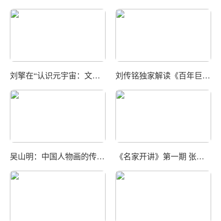
刘擎在“认识元宇宙：文化、社会与人类的未来”学术论坛上的发言
刘传铭独家解读《百年巨匠》吴昌硕缺席原因
吴山明：中国人物画的传承与创新
《名家开讲》第一期 张立辰：笔、墨、纸在绘画中的“讲究”