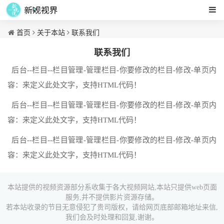
首页
关于本站
联系我们
联系我们
后台--栏目--栏目管理-管理栏目-你要修改的栏目-修改-单页内
容：来定义此处文字，支持HTML代码！
后台--栏目--栏目管理-管理栏目-你要修改的栏目-修改-单页内
容：来定义此处文字，支持HTML代码！
后台--栏目--栏目管理-管理栏目-你要修改的栏目-修改-单页内
容：来定义此处文字，支持HTML代码！
本站提供的视频资源部分系收集于各大视频网站,本站只提供web页面
服务,并不提供影片资源存储。
若本站收录的节目无意侵犯了贵司版权，请给网页底部邮箱地址来信,
我们会及时处理和回复,谢谢。